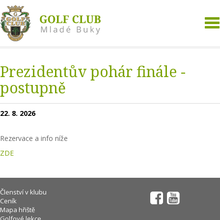
To
na
Prezidentův pohár finále -
postupně
22. 8. 2026
Rezervace a info níže
ZDE
Členství v klubu
Ceník
Mapa hřiště
Golfové lekce