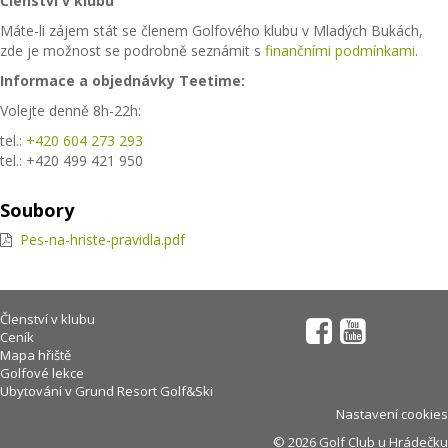
Členství v klubu
Máte-li zájem stát se členem Golfového klubu v Mladých Bukách,
zde je možnost se podrobně seznámit s
finančními podmínkami
.
Informace a objednávky Teetime:
Volejte denně 8h-22h:
tel.:
+420 604 273 293
tel.: +420 499 421 950
Soubory
Pes-na-hriste-pravidla.pdf
Členství v klubu
Ceník
Mapa hřiště
Golfové lekce
Ubytování v Grund Resort Golf&Ski
Nastavení cookies
© 2026 Golf Club u Hrádečku