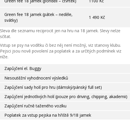
Green fee 18 jamek (pondělí – čtvrtek)
1100 Kč
Green fee 18 jamek (pátek – neděle,
1 490 Kč
svátky)
Sleva dle seznamu reciprocit jen na hru na 18 jamek. Slevy nelze
sčítat.
Vstup se psy na vodítku či bez něj není možný, viz stanovy klubu.
Pejsci jsou nově povolení za poplatek a za určitých podmínek viz
níže.
Zapůjčení el. Buggy
Nesoutěžní vyhodnocení výsledků
Zapůjčení sady holí pro hru (dámský/pánský full set)
Zapůjčení jednotlivých holí (pouze pro driving, chipping, akademii)
Zapůjčení ručně taženého vozíku
Poplatek za vstup pejska na hřiště 9/18 jamek