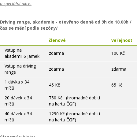
a speciální akce.
Driving range, akademie - otevřeno denně od 9h do 18.00h /
čas se mění podle sezóny/
členové
veřejnost
Vstup na
zdarma
100 Kč
akademii 6 jamek
Vstup na driving
zdarma
zdarma
range
1 dávka x 34
45 Kč
65 Kč
míčů
20 dávek x 34
750 Kč (hromadné dobití
míčů
na kartu ČGF)
40 dávek x 34
1290 Kč (hromadné dobití
míčů
na kartu ČGF)